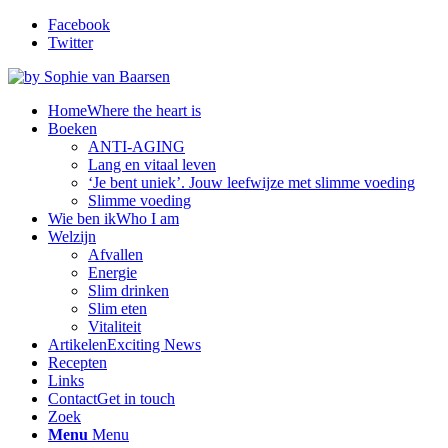
Facebook
Twitter
Home
Where the heart is
Boeken
ANTI-AGING
Lang en vitaal leven
‘Je bent uniek’. Jouw leefwijze met slimme voeding
Slimme voeding
Wie ben ik
Who I am
Welzijn
Afvallen
Energie
Slim drinken
Slim eten
Vitaliteit
Artikelen
Exciting News
Recepten
Links
Contact
Get in touch
Zoek
Menu
Menu