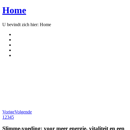
Home
U bevindt zich hier:
Home
Vorige
Volgende
1
2
3
4
5
Slimme-voeding:
voor meer energie, vitaliteit en een